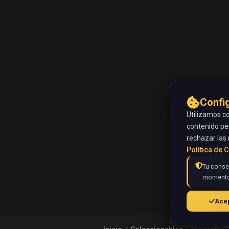
Confi
Utilizamos co
contenido pe
rechazar las 
Política de 
Tu consen
momento
Acep