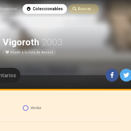
Anuncios
Coleccionables
Buscar...
Vigoroth
2003
Añadir a la lista de deseos
tarios