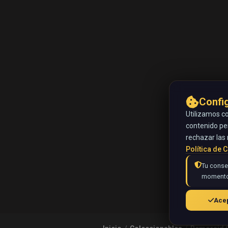
Confi
Utilizamos co
contenido pe
rechazar las 
Política de 
Tu consen
momento
Acep