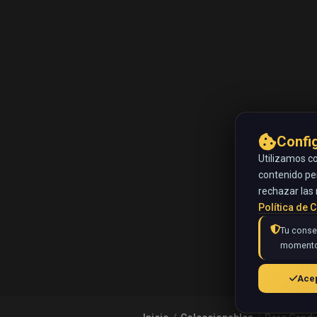
Confi
Utilizamos co
contenido pe
rechazar las 
Política de 
Tu consen
momento
Acep