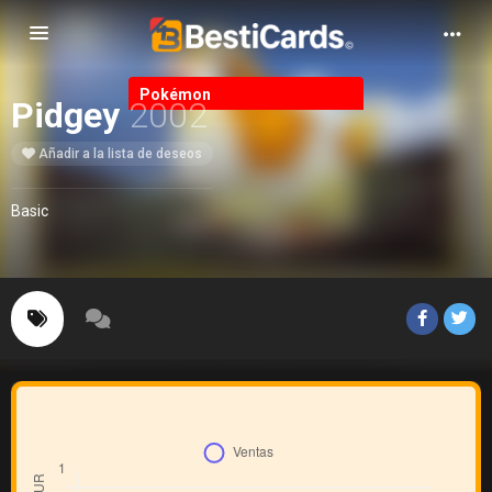
Alternar Navegación
Pokémon
Pidgey
2002
Añadir a la lista de deseos
Basic