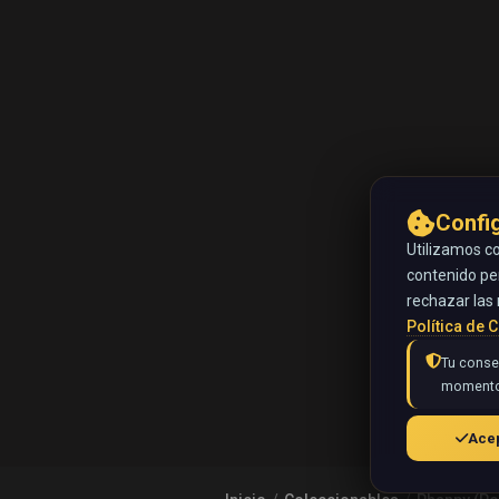
Confi
Utilizamos co
contenido pe
rechazar las 
Política de 
Tu consen
momento
Acep