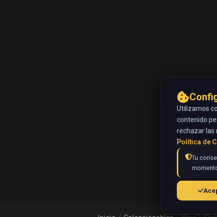
Confi
Utilizamos co
contenido pe
rechazar las 
Política de 
Tu consen
momento
Acep