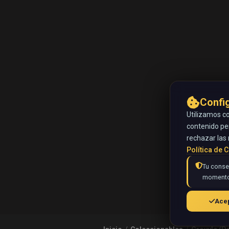
Confi
Utilizamos co
contenido pe
rechazar las 
Política de 
Tu consen
momento
Acep