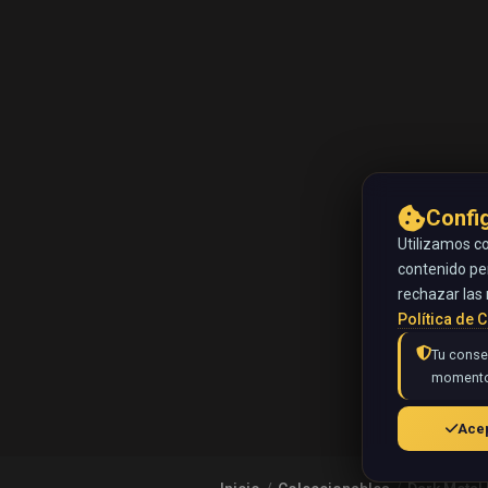
Confi
Utilizamos co
contenido pe
rechazar las 
Política de 
Tu consen
momento
Acep