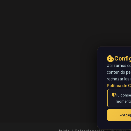
Confi
Utilizamos co
contenido pe
rechazar las 
Política de 
Tu consen
momento
Acep