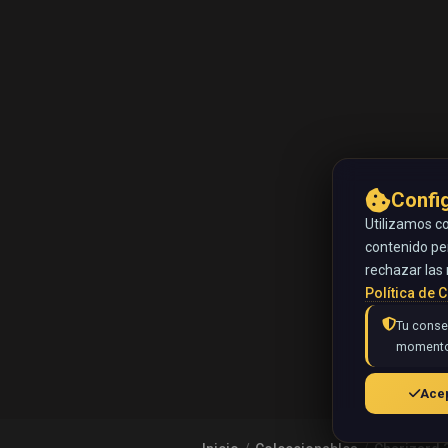
Confi
Utilizamos co
contenido pe
rechazar las 
Política de 
Tu consen
momento
Acep