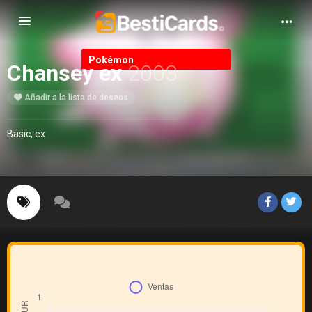
Alternar Navegación
Pokémon
Chansey ex
2003
Añadir a la lista de deseos
Basic, ex